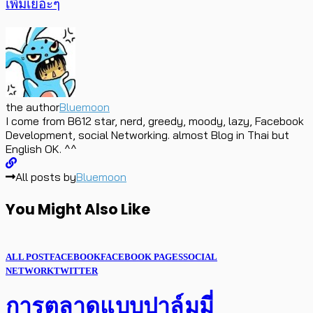
เพิ่มเยอะๆ
the author
Bluemoon
I come from B612 star, nerd, greedy, moody, lazy, Facebook
Development, social Networking. almost Blog in Thai but
English OK. ^^
All posts by
Bluemoon
You Might Also Like
ALL POST
FACEBOOK
FACEBOOK PAGES
SOCIAL
NETWORK
TWITTER
การตลาดแบบปาล์มมี่