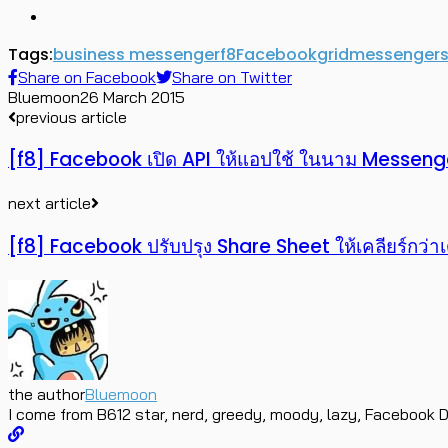
Tags:
business messenger
f8
Facebook
grid
messenger
s
Share on Facebook
Share on Twitter
Bluemoon
26 March 2015
previous article
[f8] Facebook เปิด API ให้แอปใช้ ในนาม Messeng
next article
[f8] Facebook ปรับปรุง Share Sheet ให้เคลียร์กว่าเ
the author
Bluemoon
I come from B612 star, nerd, greedy, moody, lazy, Facebook D