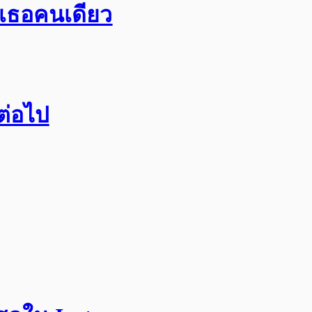
อเธอคนเดียว
กต่อไป