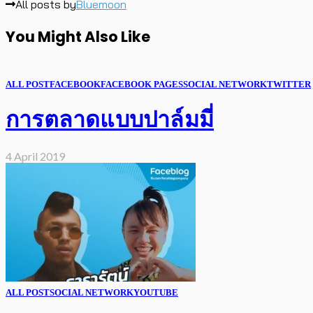
All posts by
Bluemoon
You Might Also Like
ALL POST
FACEBOOK
FACEBOOK PAGES
SOCIAL NETWORK
TWITTER
การตลาดแบบปาล์มมี่
4 April 2019
ALL POST
SOCIAL NETWORK
YOUTUBE