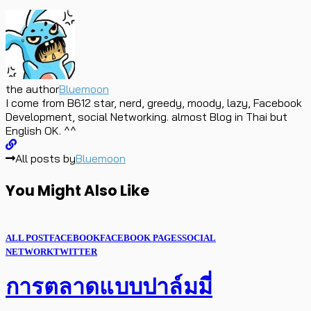
the author
Bluemoon
I come from B612 star, nerd, greedy, moody, lazy, Facebook
Development, social Networking. almost Blog in Thai but
English OK. ^^
All posts by
Bluemoon
You Might Also Like
ALL POST
FACEBOOK
FACEBOOK PAGES
SOCIAL
NETWORK
TWITTER
การตลาดแบบปาล์มมี่