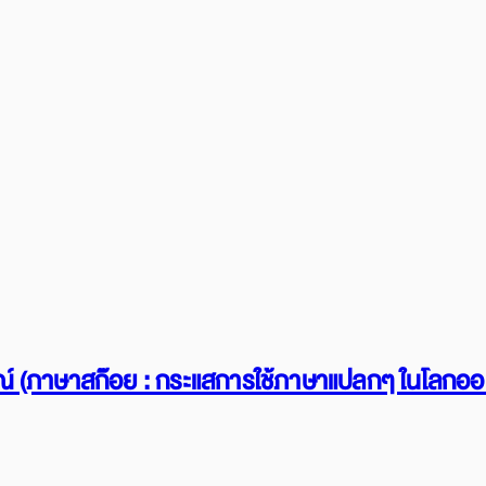
ฮฯไลณ์ (ภาษาสก๊อย : กระแสการใช้ภาษาแปลกๆ ในโลกออ