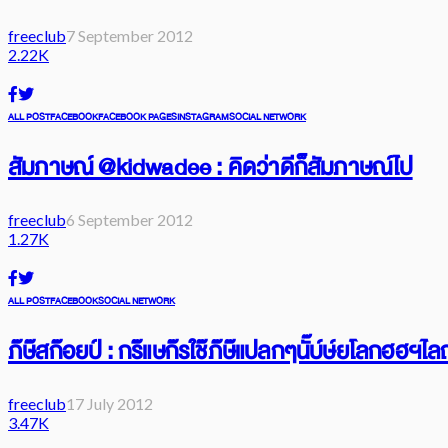
freeclub
7 September 2012
2.22K
ALL POST
FACEBOOK
FACEBOOK PAGES
INSTAGRAM
SOCIAL NETWORK
สัมภาษณ์ @kidwadee : คิดว่าดีก็สัมภาษณ์ไป
freeclub
6 September 2012
1.27K
ALL POST
FACEBOOK
SOCIAL NETWORK
ภ๊ษ๊สก๊อยป์ : กร๊แษก๊รใช๊ภ๊ษ๊แปลกๆนั๊บ์ษ์ยโลกฮ
freeclub
17 July 2012
3.47K