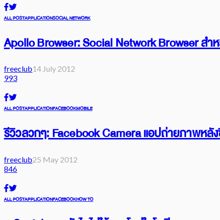
ALL POST
APPLICATION
SOCIAL NETWORK
Apollo Browser: Social Network Browser สำห
freeclub
14 July 2012
993
ALL POST
APPLICATION
FACEBOOK
MOBILE
รีวิวลวกๆ: Facebook Camera แอปถ่ายภาพหลังซ
freeclub
25 May 2012
846
ALL POST
APPLICATION
FACEBOOK
HOW TO