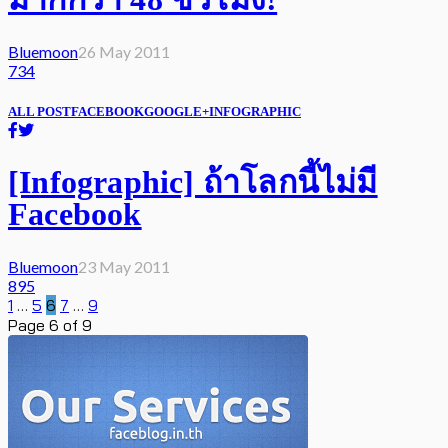
Bluemoon
26 May 2011
734
ALL POST
FACEBOOK
GOOGLE+
INFOGRAPHIC
[Infographic] ถ้าโลกนี้ไม่มี
Facebook
Bluemoon
23 May 2011
895
1
…
5
6
7
…
9
Page 6 of 9