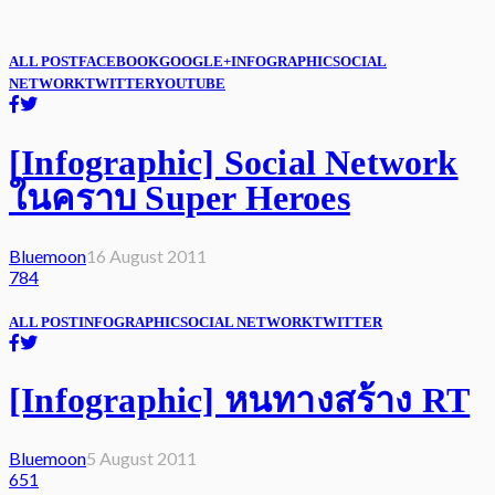
ALL POST
FACEBOOK
GOOGLE+
INFOGRAPHIC
SOCIAL
NETWORK
TWITTER
YOUTUBE
[Infographic] Social Network
ในคราบ Super Heroes
Bluemoon
16 August 2011
784
ALL POST
INFOGRAPHIC
SOCIAL NETWORK
TWITTER
[Infographic] หนทางสร้าง RT
Bluemoon
5 August 2011
651