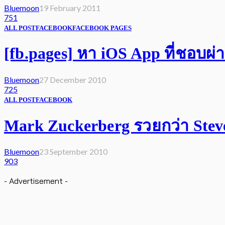
Bluemoon
19 February 2011
751
ALL POST
FACEBOOK
FACEBOOK PAGES
[fb.pages] หา iOS App ที่ชอบผ่
Bluemoon
27 December 2010
725
ALL POST
FACEBOOK
Mark Zuckerberg รวยกว่า Steve
Bluemoon
23 September 2010
903
- Advertisement -