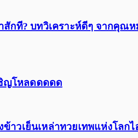
มาสักที? บทวิเคราะห์ดีๆ จากค
 เชิญโหลดดดดด
ยงข้าวเย็นเหล่าทวยเทพแห่งโลกไอ