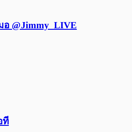
ุณหมอ @Jimmy_LIVE
ที