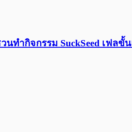
 ชวนทำกิจกรรม SuckSeed เฟลขั้