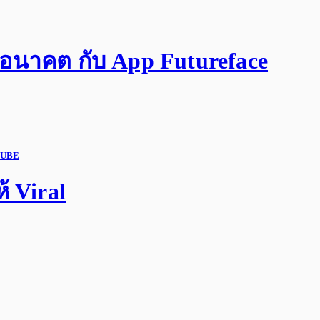
นาคต กับ App Futureface
UBE
 Viral