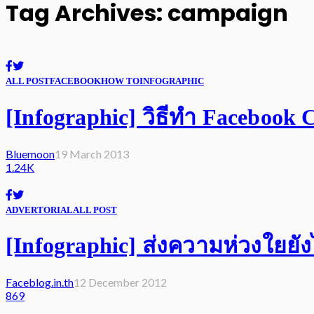
Tag Archives: campaign
ALL POST
FACEBOOK
HOW TO
INFOGRAPHIC
[Infographic] วิธีทำ Facebook
Bluemoon
19 March 2013
1.24K
ADVERTORIAL
ALL POST
[Infographic] ส่งความห่วงใยยังไ
Faceblog.in.th
12 December 2012
869