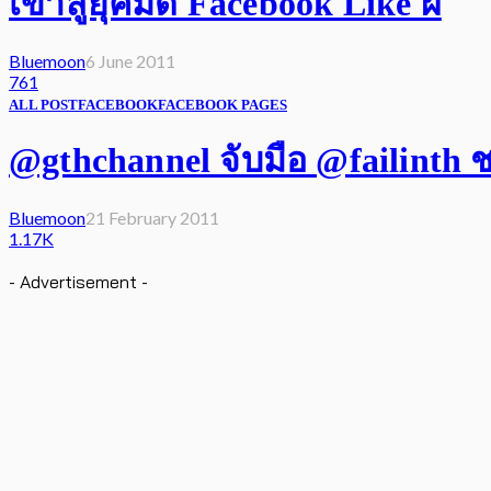
เข้าสู่ยุคมืด Facebook Like ผี
Bluemoon
6 June 2011
761
ALL POST
FACEBOOK
FACEBOOK PAGES
@gthchannel จับมือ @failinth
Bluemoon
21 February 2011
1.17K
- Advertisement -