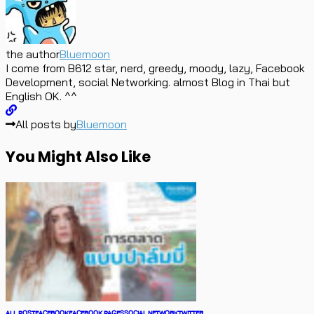
the author
Bluemoon
I come from B612 star, nerd, greedy, moody, lazy, Facebook
Development, social Networking. almost Blog in Thai but
English OK. ^^
All posts by
Bluemoon
You Might Also Like
ALL POST
FACEBOOK
FACEBOOK PAGES
SOCIAL NETWORK
TWITTER