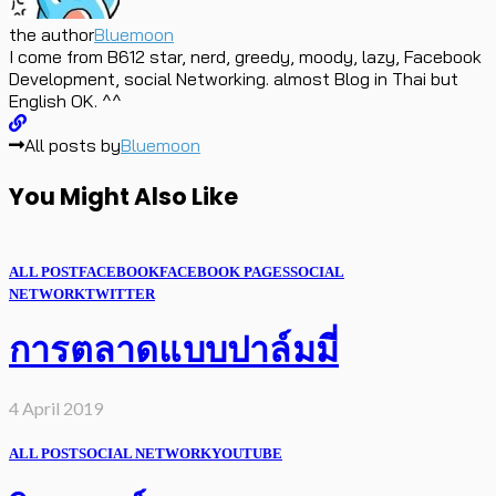
the author
Bluemoon
I come from B612 star, nerd, greedy, moody, lazy, Facebook
Development, social Networking. almost Blog in Thai but
English OK. ^^
All posts by
Bluemoon
You Might Also Like
ALL POST
FACEBOOK
FACEBOOK PAGES
SOCIAL
NETWORK
TWITTER
การตลาดแบบปาล์มมี่
4 April 2019
ALL POST
SOCIAL NETWORK
YOUTUBE