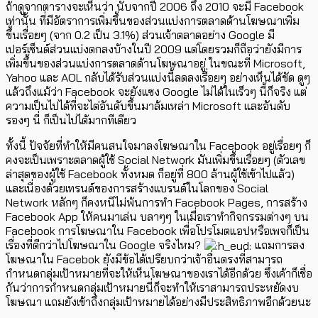
ถ้าดูจากตารางจะเห็นว่า นับจากปี 2006 ถึง 2010 จะมี Facebook
เท่านั้น ที่มีอัตราการเพิ่มขึ้นของส่วนแบ่งการตลาดด้านโฆษณาเพิ่ม
ขึ้นเรื่อยๆ (จาก 0.2 เป็น 3.1%) ส่วนเจ้าตลาดอย่าง Google มี
เปอร์เซ็นต์ส่วนแบ่งตกลงบ้างในปี 2009 แต่โดยรวมก็ถือว่ายังมีการ
เพิ่มขึ้นของส่วนแบ่งการตลาดด้านโฆษณาอยู่ ในขณะที่ Microsoft,
Yahoo และ AOL กลับได้รับส่วนแบ่งนี้ลดลงเรื่อยๆ อย่างเห็นได้ชัด ดูๆ
แล้วถึงแม้ว่า Facebook จะยังแซง Google ไม่ได้ในเร็วๆ นี้ก็จริง แต่
ความเป็นไปได้ที่จะไต่อันดับขึ้นมาล้มเหล่า Microsoft และอันดับ
รองๆ นี่ ก็เป็นไปได้มากทีเดียว
ทั้งนี้ ปัจจัยที่ทำให้มีคนสนใจมาลงโฆษณาใน Facebook อยู่เรื่อยๆ ก็
คงจะเป็นเพราะตลาดผู้ใช้ Social Network มันเพิ่มขึ้นเรื่อยๆ (ตัวเลข
ล่าสุดของผู้ใช้ Facebook ทั้งหมด ก็อยู่ที่ 800 ล้านผู้ใช้เข้าไปแล้ว)
และเนื่องด้วยเทรนด์ของการสร้างแบรนด์ในโลกของ Social
Network หลักๆ ก็คงหนีไม่พ้นการทำ Facebook Pages, การสร้าง
Facebook App ให้คนมาเล่น บลาๆๆ ในเมื่อเราทำกิจกรรมต่างๆ บน
Facebook การโฆษณาใน Facebook เพื่อโปรโมตแอปหรือเพจก็เป็น
เรื่องที่ดีกว่าไปโฆษณาใน Google จริงไหม?
แถมการลง
โฆษณาใน Facebok ยังมีข้อได้เปรียบกว่าเจ้าอื่นตรงที่สามารถ
กำหนดกลุ่มเป้าหมายที่จะให้เห็นโฆษณาของเราได้อีกด้วย ซึ่งเค้าก็เชื่อ
กันว่าการกำหนดกลุ่มเป้าหมายนี่ก็จะทำให้เราสามารถประหยัดงบ
โฆษณา แถมยังเข้าถึงกลุ่มเป้าหมายได้อย่างมีประสิทธิภาพอีกด้วยนะ