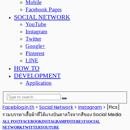
Mobile
Facebook Pages
SOCIAL NETWORK
YouTube
Instagram
Twitter
Google+
Pinterest
LINE
HOW TO
DEVELOPMENT
Application
Faceblog.in.th
>
Social Network
>
Instagram
>
[Pics]
รวมบรรดาเสื้อผ้าที่ได้แรงบันดาลใจจากสีของ Social Media
ALL POST
FACEBOOK
INSTAGRAM
PINTEREST
SOCIAL
NETWORK
TWITTER
YOUTUBE