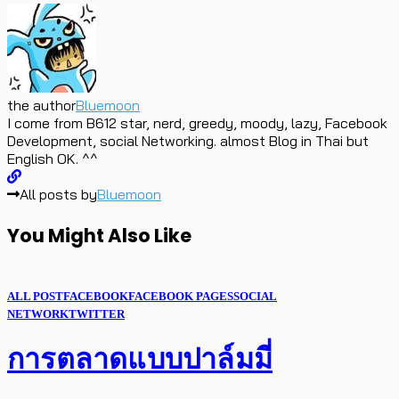
the author
Bluemoon
I come from B612 star, nerd, greedy, moody, lazy, Facebook
Development, social Networking. almost Blog in Thai but
English OK. ^^
All posts by
Bluemoon
You Might Also Like
ALL POST
FACEBOOK
FACEBOOK PAGES
SOCIAL
NETWORK
TWITTER
การตลาดแบบปาล์มมี่