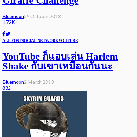
Giraffe Challenge
Bluemoon
29 October 2013
1.72K
ALL POST
SOCIAL NETWORK
YOUTUBE
YouTube ก็แอบเล่น Harlem
Shake กับเขาเหมือนกันนะ
Bluemoon
2 March 2013
832