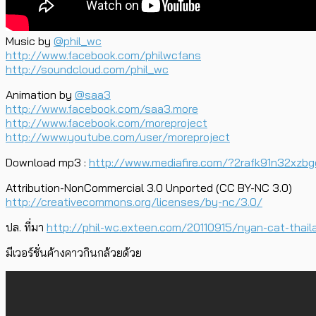
Music by
@phil_wc
http://www.facebook.com/philwcfans
http://soundcloud.com/phil_wc
Animation by
@saa3
http://www.facebook.com/saa3.more
http://www.facebook.com/moreproject
http://www.youtube.com/user/moreproject
Download mp3 :
http://www.mediafire.com/?2rafk91n32xzbg
Attribution-NonCommercial 3.0 Unported (CC BY-NC 3.0)
http://creativecommons.org/licenses/by-nc/3.0/
ปล. ที่มา
http://phil-wc.exteen.com/20110915/nyan-cat-thail
มีเวอร์ชั่นค้างคาวกินกล้วยด้วย