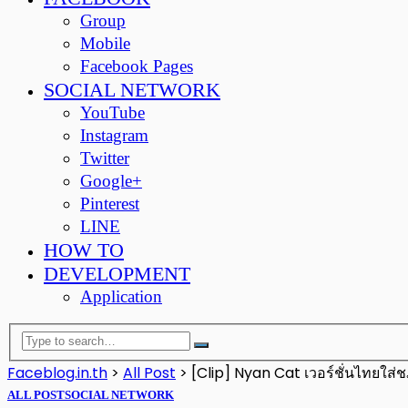
Group
Mobile
Facebook Pages
SOCIAL NETWORK
YouTube
Instagram
Twitter
Google+
Pinterest
LINE
HOW TO
DEVELOPMENT
Application
Faceblog.in.th
>
All Post
>
[Clip] Nyan Cat เวอร์ชั่นไทยใส่
ALL POST
SOCIAL NETWORK