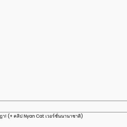
ชฎา! (+ คลิป Nyan Cat เวอร์ชั่นนานาชาติ)