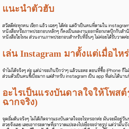
แนะนำตัวฮับ
สวัสดีค่ะทุกคน เรียก แอ้ว เฉยๆ ได้ค่ะ แต่ถ้าเป็นคนที่ตามใน instagram จะรู้
หนังสือหรือภาพประกอบหลักๆ ก็คงเป็นผลงานออกพ็อกเกตบุ๊กกับสำนัก
หนังสือใยไหม ส่วนงานภาพประกอบสำหรับที่อื่นๆ ไม่ค่อยได้รับวาดค่ะ
เล่น Instagram มาตั้งแต่เมื่อไหร
จำไม่ได้จริงๆ ค่ะ แต่น่าจะเกินปีกว่าๆ แล้วนะคะ ตอนที่ซื้อ iPhone ก็ไ
ส่วนตัวเป็นคนขี้เบื่อมาก แต่สำหรับ instagram เป็น app ที่เล่นได้นานที
อะไรเป็นแรงบันดาลใจให้โพสต์รู
ฉากจริง)
จุดเริ่มต้นจริงๆ ไม่ได้เกิดจากแรงบันดาลใจอะไรหรอกค่ะ มันจะมีอยู่ว
สวยจังเลย เลยเอากระดาษที่เราวาดแปะลงไปเพื่อจะถ่ายรูป แต่ว่ามันบังว