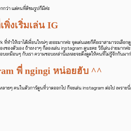
ว่า แต่คนที่ติชมรูปก็มีค่ะ
่งเริ่มเล่น IG
่ทำให้เราได้เพื่อนใหม่ๆ เยอะมากค่ะ จุดเด่นเลยก็คือเราสามารถเลือกดู
งของตัวเอง ถ้าเหงาๆ ก็ลองเล่น instagram ดูนะคะ วิธีเล่นง่ายมากค่ะ เ
อบเหมือนๆ กับเรา ความชอบเหล่านี้แหละจะดึงดูดให้คนที่ไม่รู้จักกันมาก่
m พี่ ngingi หน่อยฮับ ^^
หลายๆ คนในตัวการ์ตูนที่วาดออกไป ก็จะเล่น instagram ต่อไป เพราะนี่ค