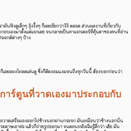
รามันฟังดูเล็กๆ งุ้งงิ้งๆ ก็เลยเรียกว่างิงิ ตลอด ส่วนผลงานที่เกี่ยวกับ
อบเองมาตั้งแต่แรกเลย จนกลายเป็นคาแรกเตอร์ที่คุ้นตาของคนที่อ่าน
รเจกต์ต่างๆ บ้าง
กทีก็เลยลองโหลดเล่นดู ซึ่งก็ติดงอมแงมจนถึงทุกวันนี้ ต้องบอกก่อนว่า
พการ์ตูนที่วาดเองมาประกอบกับ
นึ่ง พอวาดเสร็จมองออกไปข้างนอกผ่านกระจก มันเหมือนว่าข้างนอกนั่น
ะดาษเอาค่ะ แล้วก็ถ่ายรูปออกมา จนตอนหลังเริ่มรู้สึกว่า เฮ้ย มัน