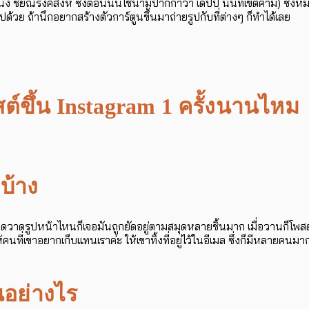
ทนง ชัยณรงค์สิงห์ ซึ่งตอนนั้นใช้นามปากกาว่า เดปป์ นนทเขตคาม) ซึ่งหมี
้วย ถ้านึกอยากสร้างตัวการ์ตูนขึ้นมาถ่ายรูปกับที่ต่างๆ ก็ทำได้เลย
์ขึ้น Instagram 1 ครั้งนานไหม
บ้าง
าเปิดสมุดวาดรูปหน้าไหนก็เจอมันถูกยัดอยู่ตามสมุดหลายชิ้นมาก เมื่อวานก็โพ
่เขาอยากเก็บแทนเราค่ะ ให้เขาทิ้งที่อยู่ไว้ในอีเมล ซึ่งก็มีหลายคนมากๆ ท
็นอย่างไร