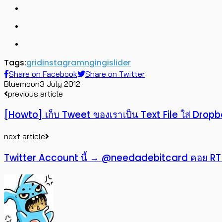
Tags:
grid
instagram
ngingi
slider
Share on Facebook
Share on Twitter
Bluemoon
3 July 2012
previous article
[Howto] เก็บ Tweet ของเราเป็น Text File ใส่ Drop
next article
Twitter Account นี้ → @needadebitcard คอย RT คน