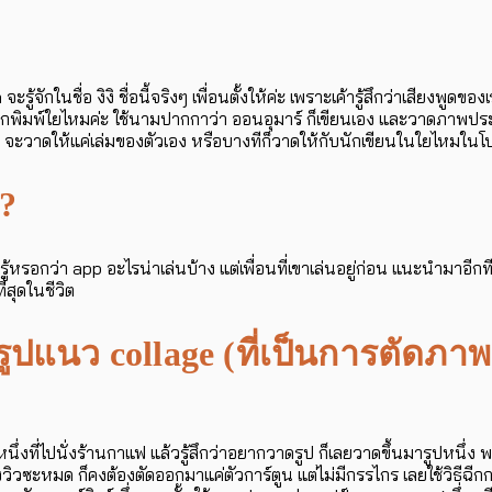
จักในชื่อ งิงิ ชื่อนี้จริงๆ เพื่อนตั้งให้ค่ะ เพราะเค้ารู้สึกว่าเสียงพูดของเ
พิมพ์ใยไหมค่ะ ใช้นามปากกาว่า ออนอุมาร์ ก็เขียนเอง และวาดภาพประก
 จะวาดให้แค่เล่มของตัวเอง หรือบางทีก็วาดให้กับนักเขียนในใยไหมในโป
่?
ม่รู้หรอกว่า app อะไรน่าเล่นบ้าง แต่เพื่อนที่เขาเล่นอยู่ก่อน แนะนำมาอี
่สุดในชีวิต
ปแนว collage (ที่เป็นการตัดภา
ันหนึ่งที่ไปนั่งร้านกาแฟ แล้วรู้สึกว่าอยากวาดรูป ก็เลยวาดขึ้นมารูปห
ิวซะหมด ก็คงต้องตัดออกมาแค่ตัวการ์ตูน แต่ไม่มีกรรไกร เลยใช้วิธีฉีกกร