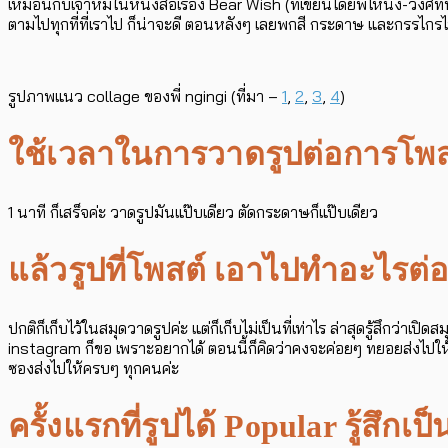
เหมือนกับเจ้าหมีในหนังสือเรื่อง Bear Wish (ที่เขียนโดยพี่โหน่ง-วงศ์
ตามไปทุกที่ที่เราไป ก็น่าจะดี ตอนหลังๆ เลยพกสี กระดาษ และกรรไกรไปด
รูปภาพแนว collage ของพี่ ngingi (ที่มา –
1
,
2
,
3
,
4
)
ใช้เวลาในการวาดรูปต่อการโพสต
1 นาที ก็เสร็จค่ะ วาดรูปมันแป๊บเดียว ตัดกระดาษก็แป๊บเดียว
แล้วรูปที่โพสต์ เอาไปทำอะไรต่อ
ปกติก็เก็บไว้ในสมุดวาดรูปค่ะ แต่ก็เก็บไม่เป็นที่เท่าไร ล่าสุดรู้สึกว่
instagram ก็ขอ เพราะอยากได้ ตอนนี้ก็คิดว่าคงจะค่อยๆ ทยอยส่งไปให้คนที
ซองส่งไปให้ครบๆ ทุกคนค่ะ
ครั้งแรกที่รูปได้ Popular รู้สึกเป