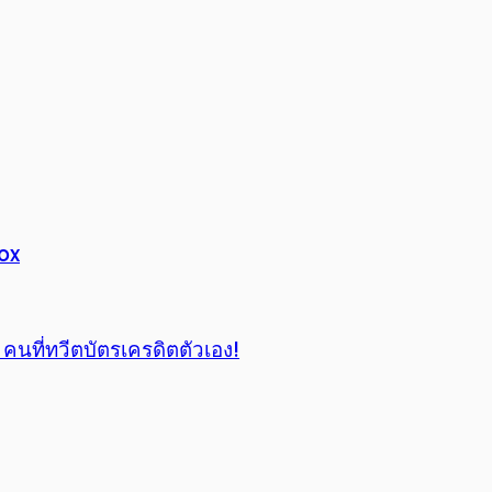
box
ที่ทวีตบัตรเครดิตตัวเอง!