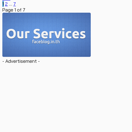
1
2
…
7
Page 1 of 7
- Advertisement -