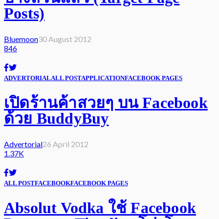
Posts)
Bluemoon
30 August 2012
846
ADVERTORIAL
ALL POST
APPLICATION
FACEBOOK PAGES
เปิดร้านค้าสวยๆ บน Facebook
ด้วย BuddyBuy
Advertorial
26 April 2012
1.37K
ALL POST
FACEBOOK
FACEBOOK PAGES
Absolut Vodka ใช้ Facebook